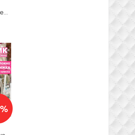
Накладка из биопротеинового волокна удлиненное каре на сетке, цвет 4О темный шоколад
0%