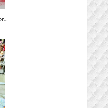
Волосы для ленточного наращивания цвет розовый 50 см (ПОД ЗАКАЗ)