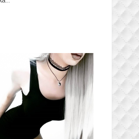
Парик из термо канекалона нежно розовый с темными корнями