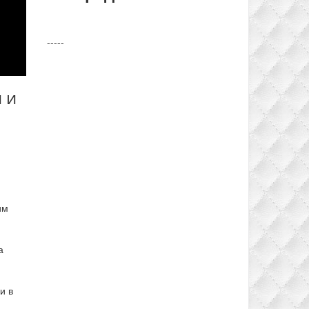
-----
 и
им
а
и в