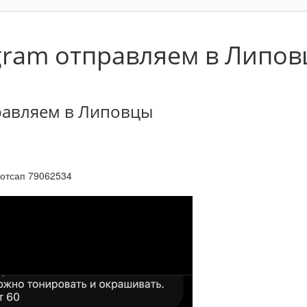
agram отправляем в Липо
правляем в Липовцы
вотсап 79062534