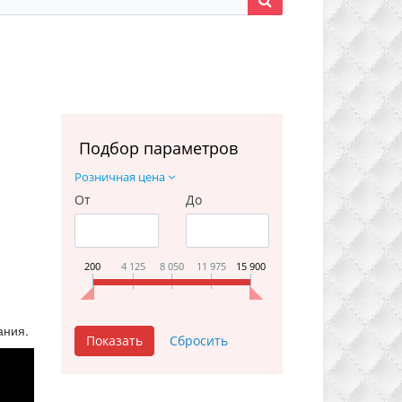
Подбор параметров
Розничная цена
От
До
200
4 125
8 050
11 975
15 900
ания.