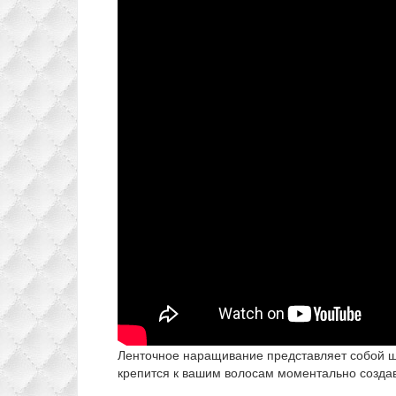
Ленточное наращивание представляет собой ш
крепится к вашим волосам моментально создава