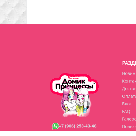
РАЗД
Новин
Конта
Доста
Оплат
Блог
FAQ
Галер
+7 (906) 253-43-48
Полез
Кабин