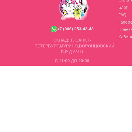
Блог
FAQ
Галер
+7 (906) 253-43-48
Полез
Кабин
СКЛАД: Г. САНКТ-
ПЕТЕРБУРГ,МУРИНО,ВОРОНЦОВСКИЙ
Б-Р Д 23/11
С 11:00 ДО 20:00
ВОСКРЕСЕНЬЕ ВЫХОДНОЙ
TG/WHATSAP СООБЩЕНИЯ
+79062534348
Персональный раздел
© 2008-2024 Copyright prinhouse.ru / "Домик При