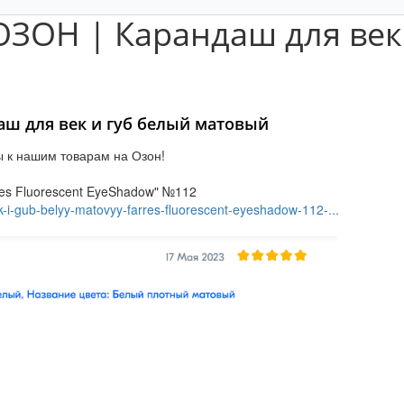
ЗОН | Карандаш для век 
ш для век и губ белый матовый
 к нашим товарам на Озон!
res Fluorescent EyeShadow" №112
k-i-gub-belyy-matovyy-farres-fluorescent-eyeshadow-112-...