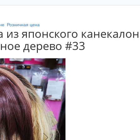
не
Розничная цена
 из японского канекалон
сное дерево #33