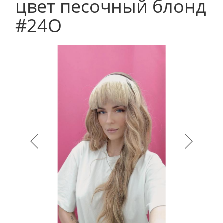
цвет пеcочный блонд
#24О