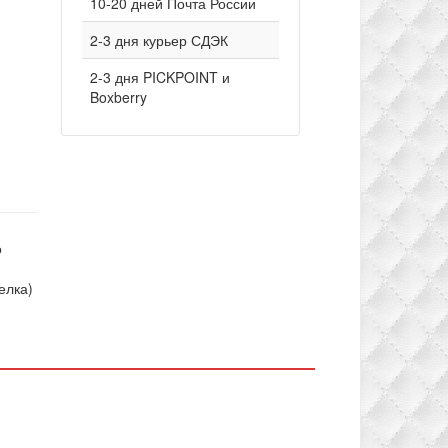
10-20 дней Почта России
2-3 дня курьер СДЭК
2-3 дня PICKPOINT и
Boxberry
о
елка)