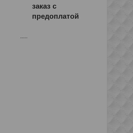
заказ с
предоплатой
-----