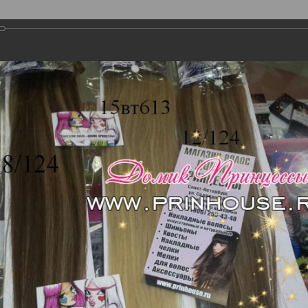
Склад: г. Санкт-
+7 (906) 253-43-48
Петербург,Мурино,
Воронцовский б-р д 23/1
с 11:00 до 20:00
Воскресенье выходной
Tg/Whatsap сообщения
+79062534348
Сначала спрашивайте нал
,потом оплачивайте!
Во время СВО позиции под 
Ы
ДОСТАВКА
ОПЛАТА
БЛОГ
FAQ
ГАЛЕРЕЯ